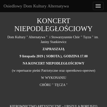
Osiedlowy Dom Kultury Alternatywa
Toggl
naviga
Przejdź
KONCERT
do
NIEPODLEGŁOŚCIOWY
treści
Dom Kultury " Alternatywa " i Stowarzyszenie Chór " Tęcza " im.
Janiny Stankiewicz
ZAPRASZAJĄ
9 listopada 2019 ( SOBOTA ), GODZINA 17.00
NA KONCERT NIEPODLEGŁOŚCIOWY
(w repertuarze pieśni Patriotyczne oraz operetkowo-operowe)
W WYKONANIU
CHÓRU " TĘCZA "
KIEROWNICTWO ARTYSTYCZNE - URSZULA BOREJSZO